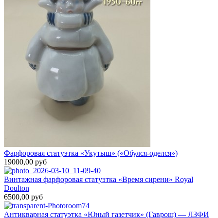
Фарфоровая статуэтка «Укутыш» («Обулся-оделся»)
19000,00 руб
Винтажная фарфоровая статуэтка «Время сирени» Royal
Doulton
6500,00 руб
Антикварная статуэтка «Юный газетчик» (Гаврош) — ЛЗФИ