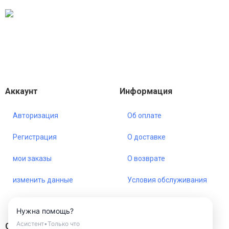
Аккаунт
Информация
Авторизация
Об оплате
Регистрация
О доставке
мои заказы
О возврате
изменить данные
Условия обслуживания
Все товары
Карта сайта
Нужна помощь?
Асистент
•
Только что
Соц сети