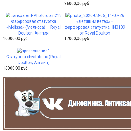
36000,00 руб
Фарфоровая статуэтка
«Летящий ветер» –
«Melissa» (Мелисса) — Royal
фарфоровая статуэтка HN3139
Doulton, Англия
от Royal Doulton
10000,00 руб
17000,00 руб
Статуэтка «Invitation» (Royal
Doulton, Англия)
16000,00 руб