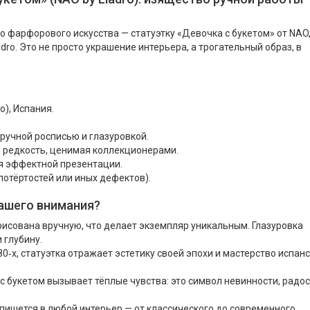
о фарфорового искусства — статуэтку «Девочка с букетом» от NAO
o. Это не просто украшение интерьера, а трогательный образ, в
), Испания.
ручной росписью и глазуровкой.
я редкость, ценимая коллекционерами.
ля эффектной презентации.
 потёртостей или иных дефектов).
вашего внимания?
исована вручную, что делает экземпляр уникальным. Глазуровка
 глубину.
‑х, статуэтка отражает эстетику своей эпохи и мастерство испан
 букетом вызывает тёплые чувства: это символ невинности, радос
пишется в любой интерьер — от классического до современного,