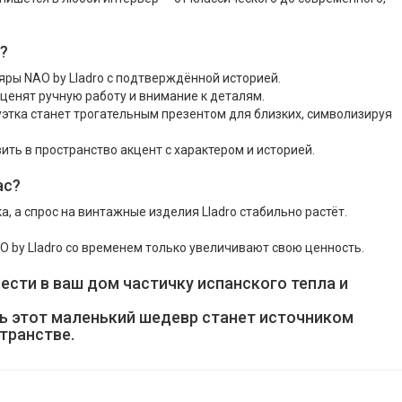
?
ры NAO by Lladro с подтверждённой историей.
ценят ручную работу и внимание к деталям.
туэтка станет трогательным презентом для близких, символизируя
ть в пространство акцент с характером и историей.
ас?
, а спрос на винтажные изделия Lladro стабильно растёт.
 by Lladro со временем только увеличивают свою ценность.
ести в ваш дом частичку испанского тепла и
ть этот маленький шедевр станет источником
транстве.