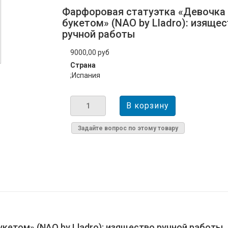
Фарфоровая статуэтка «Девочка 
букетом» (NAO by Lladro): изяще
ручной работы
9000,00 руб
Страна
;Испания
Задайте вопрос по этому товару
кетом» (NAO by Lladro): изящество ручной работы