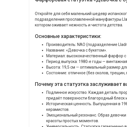
Откройте для себя маленький шедевр испанског
подразделения прославленной мануфактуры Lladr
котором оживает нежность и чистота детства.
Основные характеристики:
Производитель: NAO (подразделение Lladro
Название: «Девочка с букетом».
Материал: высококачественный фарфор с 
Период выпуска: 1980‑е годы — винтажна
Высота: 19,5 см — оптимальный размер д
Состояние: отличное (без сколов, трещин,
Почему эта статуэтка заслуживает 
Подлинное искусство. Каждая деталь прор
придаёт поверхности благородный блеск и
Историческая ценность. Выпущенная в 1980
керамистов.
Эмоциональный резонанс. Образ девочки с
красоты простых моментов.
Универсальность. Статуэтка гармонично в