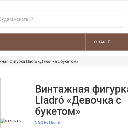
О НАС
ная фигурка Lladró «Девочка с букетом»
Винтажная фигурк
Lladró «Девочка с
букетом»
открыть
NAO by Lladró