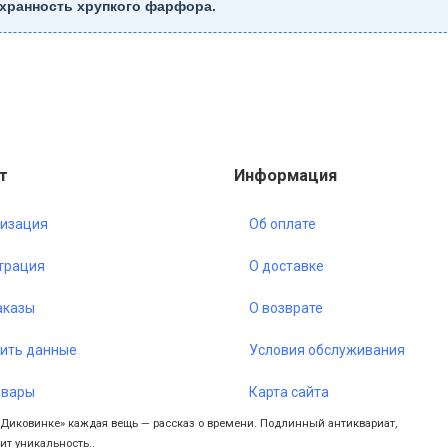
хранность хрупкого фарфора.
т
Информация
изация
Об оплате
трация
О доставке
аказы
О возврате
ить данные
Условия обслуживания
овары
Карта сайта
«Диковинке» каждая вещь — рассказ о времени. Подлинный антиквариат,
ит уникальность..