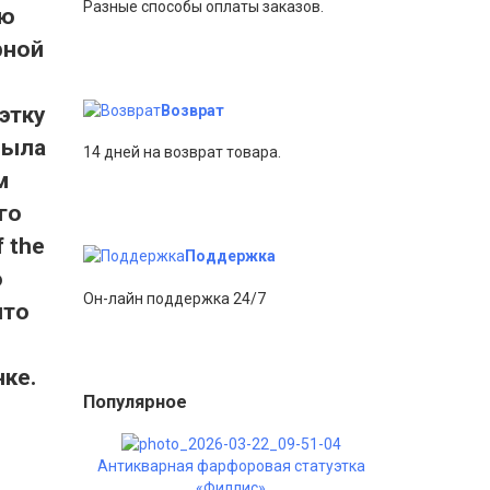
Разные способы оплаты заказов.
ию
рной
Возврат
этку
была
14 дней на возврат товара.
м
го
 the
Поддержка
о
Он-лайн поддержка 24/7
что
ке.
Популярное
Антикварная фарфоровая статуэтка
«Филлис»