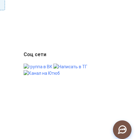
Соц сети
•
Только что