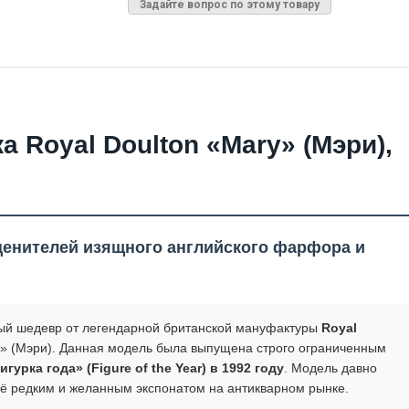
Задайте вопрос по этому товару
 Royal Doulton «Mary» (Мэри),
ценителей изящного английского фарфора и
й шедевр от легендарной британской мануфактуры
Royal
» (Мэри). Данная модель была выпущена строго ограниченным
игурка года» (Figure of the Year) в 1992 году
. Модель давно
т её редким и желанным экспонатом на антикварном рынке.