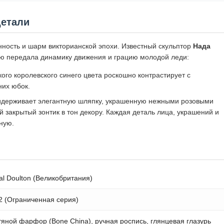
детали
нность и шарм викторианской эпохи. Известный скульптор
Нада
ью передала динамику движения и грацию молодой леди:
го королевского синего цвета роскошно контрастирует с
их юбок.
держивает элегантную шляпку, украшенную нежными розовыми
й закрытый зонтик в тон декору. Каждая деталь лица, украшений и
ную.
al Doulton (Великобритания)
2 (Ограниченная серия)
тяной фарфор (Bone China), ручная роспись, глянцевая глазурь