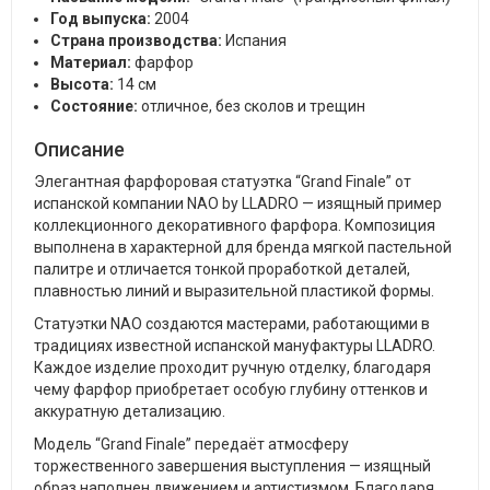
Год выпуска:
2004
Страна производства:
Испания
Материал:
фарфор
Высота:
14 см
Состояние:
отличное, без сколов и трещин
Описание
Элегантная фарфоровая статуэтка “Grand Finale” от
испанской компании NAO by LLADRO — изящный пример
коллекционного декоративного фарфора. Композиция
выполнена в характерной для бренда мягкой пастельной
палитре и отличается тонкой проработкой деталей,
плавностью линий и выразительной пластикой формы.
Статуэтки NAO создаются мастерами, работающими в
традициях известной испанской мануфактуры LLADRO.
Каждое изделие проходит ручную отделку, благодаря
чему фарфор приобретает особую глубину оттенков и
аккуратную детализацию.
Модель “Grand Finale” передаёт атмосферу
торжественного завершения выступления — изящный
образ наполнен движением и артистизмом. Благодаря