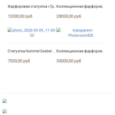
Фарфоровая статуэтка «Трясогузка» — Мануфактура Volkstedt, Германия
Коллекционная фарфоровая статуэтка «Миссис Фицгерберт» (Mrs Fitzherbert)
12000,00 руб
28000,00 руб
Статуэтка Hummel Goebel Мальчик с овечкой
Коллекционная фарфоровая статуэтка «Анна Клевская» (Anne of Cleves) от Wedgwood
7500,00 руб
30000,00 руб