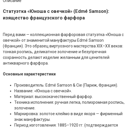
Описание
Статуэтка «Юноша с овечкой» (Edmé Samson):
изящество французского фарфора
Перед вами — коллекционная фарфоровая статуэтка «Юноша с
овечкой» от знаменитой мануфактуры Edmé Samson
(Франция). Это образец виртуозного мастерства XIX–XX веков:
тонкая роспись, деликатное золочение и безупречная
сохранность делают изделие желанным для ценителей
антикварного фарфора.
Основные характеристики
Производитель: Edmé Samson & Cie (Париж, Франция).
Название: «Юноша с овечкой».
Материал: высококачественный фарфор.
Техника исполнения: ручная лепка, полихромная роспись,
золочение.
Маркировка: золотое клеймо в виде якоря — фирменный
знак мануфактуры.
Период изготовления: 1885–1920 гг. (подтверждается