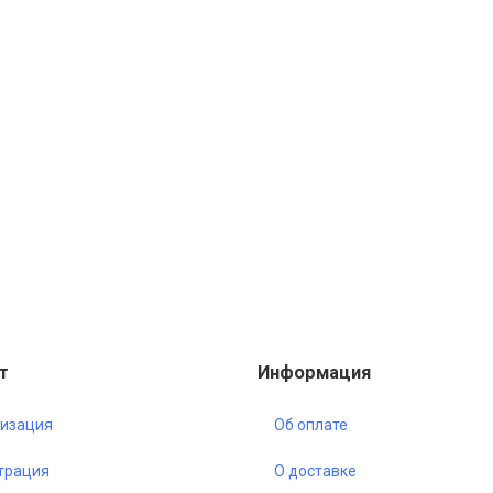
т
Информация
изация
Об оплате
трация
О доставке