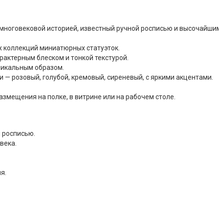
с многовековой историей, известный ручной росписью и высочайши
х коллекций миниатюрных статуэток.
актерным блеском и тонкой текстурой.
никальным образом.
 — розовый, голубой, кремовый, сиреневый, с яркими акцентами.
азмещения на полке, в витрине или на рабочем столе.
 росписью.
века.
я.