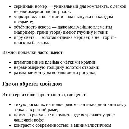
серийный номер — уникальный для комплекта, с лёгкой
неравномерностью штрихов;
маркировку коллекции и года выпуска на каждом
предмете;
объёмность декора — даже мельчайшие элементы
(например, грани узора) имеют глубину и тени;
игру света — золотая отделка мерцает, а не «горит»
плоским блеском.
Важно: подделки часто имеют:
штампованные клейма с чёткими краями;
неравномерную толщину золотой отводки;
размытые контуры кобальтового рисунка;
Где он обретёт свой дом
Этот сервиз ищет пространства, где ценят:
тихую роскошь: на полке рядом с антикварной книгой, у
зеркала в резной раме;
память о ритуалах: в комнате, где встречают утро с
чашечкой кофе;
контраст с современностью: в минималистичном