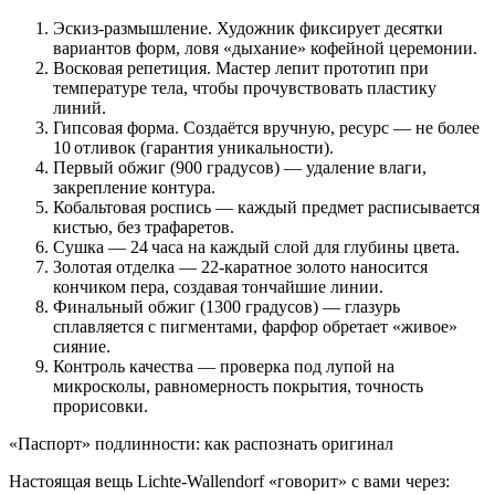
Эскиз‑размышление. Художник фиксирует десятки
вариантов форм, ловя «дыхание» кофейной церемонии.
Восковая репетиция. Мастер лепит прототип при
температуре тела, чтобы прочувствовать пластику
линий.
Гипсовая форма. Создаётся вручную, ресурс — не более
10 отливок (гарантия уникальности).
Первый обжиг (900 градусов) — удаление влаги,
закрепление контура.
Кобальтовая роспись — каждый предмет расписывается
кистью, без трафаретов.
Сушка — 24 часа на каждый слой для глубины цвета.
Золотая отделка — 22‑каратное золото наносится
кончиком пера, создавая тончайшие линии.
Финальный обжиг (1300 градусов) — глазурь
сплавляется с пигментами, фарфор обретает «живое»
сияние.
Контроль качества — проверка под лупой на
микросколы, равномерность покрытия, точность
прорисовки.
«Паспорт» подлинности: как распознать оригинал
Настоящая вещь Lichte‑Wallendorf «говорит» с вами через: