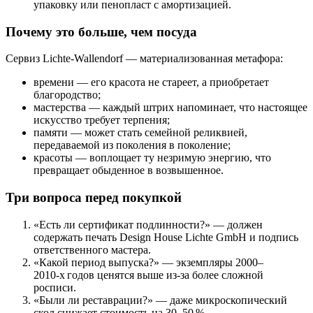
упаковку или пенопласт с амортизацией.
Почему это больше, чем посуда
Сервиз Lichte‑Wallendorf — материализованная метафора:
времени — его красота не стареет, а приобретает
благородство;
мастерства — каждый штрих напоминает, что настоящее
искусство требует терпения;
памяти — может стать семейной реликвией,
передаваемой из поколения в поколение;
красоты — воплощает ту незримую энергию, что
превращает обыденное в возвышенное.
Три вопроса перед покупкой
«Есть ли сертификат подлинности?» — должен
содержать печать Design House Lichte GmbH и подпись
ответственного мастера.
«Какой период выпуска?» — экземпляры 2000–
2010‑х годов ценятся выше из‑за более сложной
росписи.
«Были ли реставрации?» — даже микроскопический
скол снижает стоимость на 30–50 %.