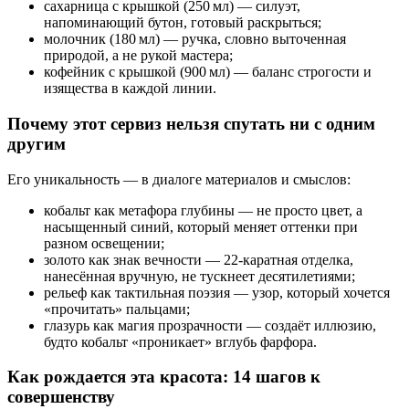
сахарница с крышкой (250 мл) — силуэт,
напоминающий бутон, готовый раскрыться;
молочник (180 мл) — ручка, словно выточенная
природой, а не рукой мастера;
кофейник с крышкой (900 мл) — баланс строгости и
изящества в каждой линии.
Почему этот сервиз нельзя спутать ни с одним
другим
Его уникальность — в диалоге материалов и смыслов:
кобальт как метафора глубины — не просто цвет, а
насыщенный синий, который меняет оттенки при
разном освещении;
золото как знак вечности — 22‑каратная отделка,
нанесённая вручную, не тускнеет десятилетиями;
рельеф как тактильная поэзия — узор, который хочется
«прочитать» пальцами;
глазурь как магия прозрачности — создаёт иллюзию,
будто кобальт «проникает» вглубь фарфора.
Как рождается эта красота: 14 шагов к
совершенству