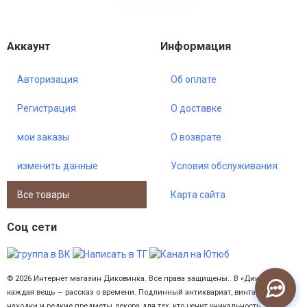
Аккаунт
Информация
Авторизация
Об оплате
Регистрация
О доставке
мои заказы
О возврате
изменить данные
Условия обслуживания
Все товары
Карта сайта
•
Только что
Соц сети
© 2026 Интернет магазин Диковинка. Все права защищены..
В «Диковинке»
каждая вещь — рассказ о времени. Подлинный антиквариат, винтажные
находки и редкие предметы декора для тех, кто ценит уникальность..