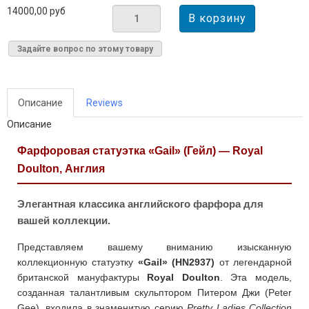
14000,00 руб
Задайте вопрос по этому товару
Описание
Reviews
Описание
Фарфоровая статуэтка «Gail» (Гейл) — Royal
Doulton, Англия
Элегантная классика английского фарфора для
вашей коллекции.
Представляем вашему вниманию изысканную
коллекционную статуэтку
«Gail» (HN2937)
от легендарной
британской мануфактуры
Royal Doulton
. Эта модель,
созданная талантливым скульптором Питером Джи (Peter
Gee), входила в знаменитую серию
Pretty Ladies Collection