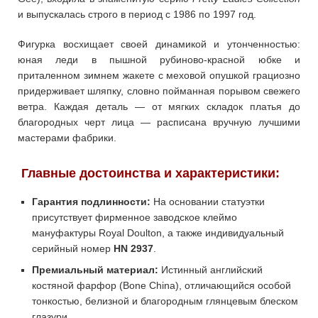
и выпускалась строго в период с 1986 по 1997 год.
Фигурка восхищает своей динамикой и утонченностью:
юная леди в пышной рубиново-красной юбке и
приталенном зимнем жакете с меховой опушкой грациозно
придерживает шляпку, словно пойманная порывом свежего
ветра. Каждая деталь — от мягких складок платья до
благородных черт лица — расписана вручную лучшими
мастерами фабрики.
Главные достоинства и характеристики:
Гарантия подлинности:
На основании статуэтки
присутствует фирменное заводское клеймо
мануфактуры Royal Doulton, а также индивидуальный
серийный номер
HN 2937
.
Премиальный материал:
Истинный английский
костяной фарфор (Bone China), отличающийся особой
тонкостью, белизной и благородным глянцевым блеском
глазури.