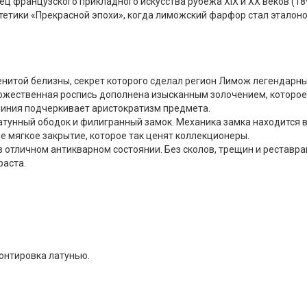
 французского прикладного искусства рубежа XIX и XX веков (1
стетики «Прекрасной эпохи», когда лиможский фарфор стал эталон
нитой белизны, секрет которого сделал регион Лимож легендарн
дожественная роспись дополнена изысканным золочением, которое
линия подчеркивает аристократизм предмета.
атунный ободок и филигранный замок. Механика замка находится 
е мягкое закрытие, которое так ценят коллекционеры.
 отличном антикварном состоянии. Без сколов, трещин и реставра
раста.
монтировка латунью.