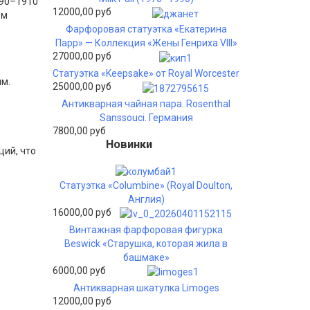
890–1910
12000,00 руб
ом
Фарфоровая статуэтка «Екатерина
Парр» — Коллекция «Жены Генриха VIII»
27000,00 руб
Статуэтка «Keepsake» от Royal Worcester
ым.
25000,00 руб
Антикварная чайная пара. Rosenthal
Sanssouci. Германия
в
7800,00 руб
Новинки
ций, что
Статуэтка «Columbine» (Royal Doulton,
Англия)
16000,00 руб
Винтажная фарфоровая фигурка
Beswick «Старушка, которая жила в
башмаке»
6000,00 руб
Антикварная шкатулка Limoges
12000,00 руб