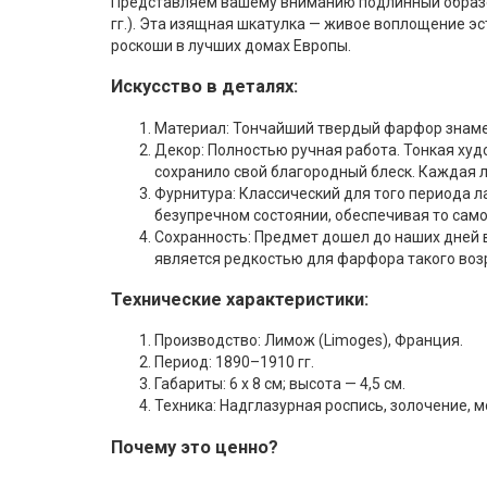
Представляем вашему вниманию подлинный образец
гг.). Эта изящная шкатулка — живое воплощение э
роскоши в лучших домах Европы.
Искусство в деталях:
Материал: Тончайший твердый фарфор знаме
Декор: Полностью ручная работа. Тонкая ху
сохранило свой благородный блеск. Каждая 
Фурнитура: Классический для того периода л
безупречном состоянии, обеспечивая то само
Сохранность: Предмет дошел до наших дней в
является редкостью для фарфора такого воз
Технические характеристики:
Производство: Лимож (Limoges), Франция.
Период: 1890–1910 гг.
Габариты: 6 х 8 см; высота — 4,5 см.
Техника: Надглазурная роспись, золочение, 
Почему это ценно?