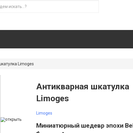
шкатулка Limoges
Антикварная шкатулка
Limoges
Limoges
открыть
Миниатюрный шедевр эпохи Bel