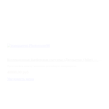
Коллекционная фарфоровая статуэтка «Джульетта» (Juliet) — Coalport, Англия
Представляем вашему вниманию редчайшую интерьерную ...
40000,00 руб
Уведомить меня