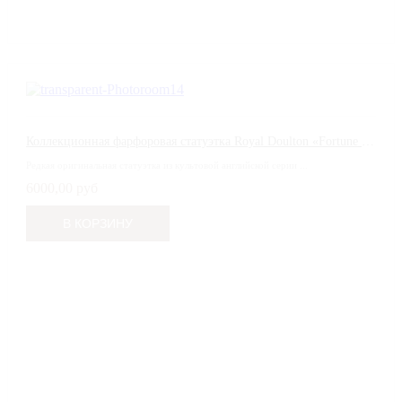
Коллекционная фарфоровая статуэтка Royal Doulton «Fortune Teller Bunnykins» (Кролик-гадалка)
Редкая оригинальная статуэтка из культовой английской серии ...
6000,00 руб