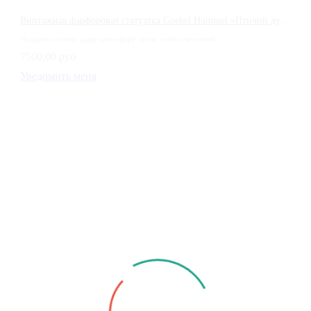
Винтажная фарфоровая статуэтка Goebel Hummel «Птичий дуэт» (Bird Duet), 1997 год
Подарите своему дому атмосферу тепла, уюта и весенней ...
7500,00 руб
Уведомить меня