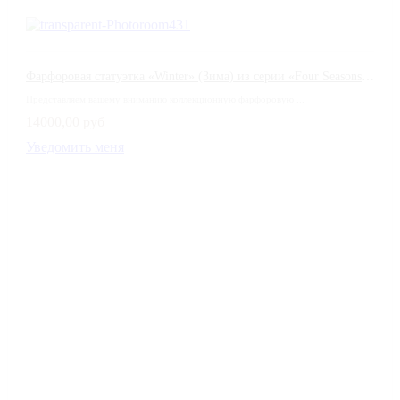
Фарфоровая статуэтка «Winter» (Зима) из серии «Four Seasons» — Coalport, Англия
Представляем вашему вниманию коллекционную фарфоровую ...
14000,00 руб
Уведомить меня