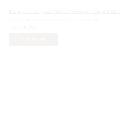
Фарфоровая статуэтка «Melissa» (Мелисса) — Royal Doulton, Англия
Коллекционная фарфоровая статуэтка «Melissa» (модель HN ...
10000,00 руб