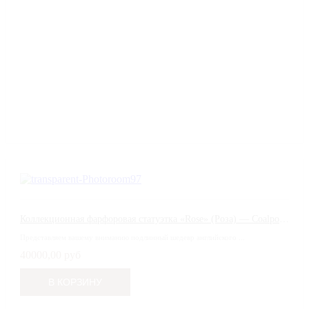
Коллекционная фарфоровая статуэтка «Rose» (Роза) — Coalport, Англия, 1994 г.
Представляем вашему вниманию подлинный шедевр английского ...
40000,00 руб