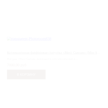
Коллекционная фарфоровая статуэтка «Мисс Сьюзан» (Miss Susan), Paragon, Великобритания, 1950-е гг.
Фигурка «Мисс Сьюзан» воплощает в себе классический и ...
7000,00 руб