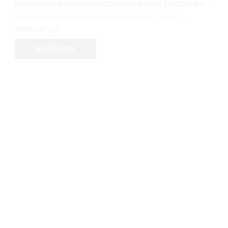
Коллекционная фарфоровая статуэтка «Флоренс Найтингейл» (Florence Nightingale), Royal Doulton
Представляем вашему вниманию редкую коллекционную статуэтку ...
30000,00 руб