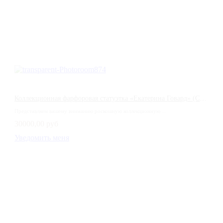
Коллекционная фарфоровая статуэтка «Екатерина Говард» (Catherine Howard) — Wedgwood, Англия
Представляем вашему вниманию роскошную коллекционную ...
30000,00 руб
Уведомить меня