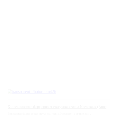
Коллекционная фарфоровая статуэтка «Анна Клевская» (Anne of Cleves) от Wedgwood
Винтажная фарфоровая статуэтка «Анна Клевская» с артикулом ...