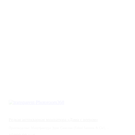
Редкая антикварная миниатюра «Дама с веером»
Производство: Мануфактура Эдме Самсона (Edmé Samson & Cie), ...