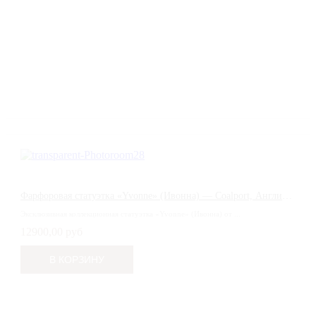
Фарфоровая статуэтка «Yvonne» (Ивонна) — Coalport, Англия, 1999 год
Эксклюзивная коллекционная статуэтка «Yvonne» (Ивонна) от ...
12900,00 руб