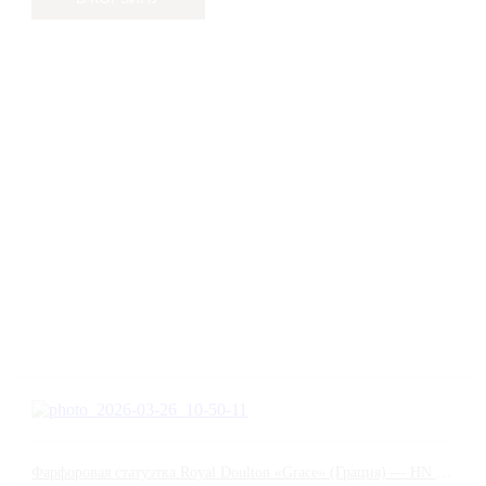
Фарфоровая статуэтка Royal Doulton «Grace» (Грация) — HN 5163