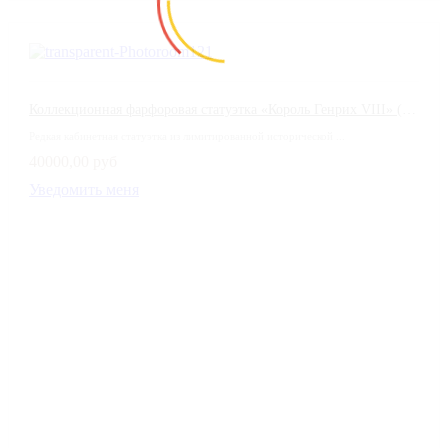
Коллекционная фарфоровая статуэтка «Король Генрих VIII» (King Henry VIII) — Coalport, Англия
Редкая кабинетная статуэтка из лимитированной исторической ...
40000,00 руб
Уведомить меня