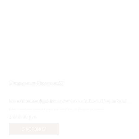
Коллекционная фарфоровая статуэтка «At Ease» (Непринужденно), Royal Doulton (Англия)
Изысканная винтажная статуэтка «At Ease» («Непринужденно» / ...
20000,00 руб