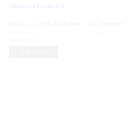
Фарфоровая статуэтка «Элейн» (Elaine) — Royal Doulton (HN 4718)
Фарфоровая статуэтка «Элейн» (Elaine) от британского бренда ...
11000,00 руб