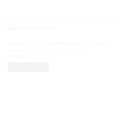
Фарфоровая статуэтка «Екатерина Арагонская» (Catherine of Aragon) от Wedgwood
Коллекционная статуэтка «Екатерина Арагонская» выпущена ...
30000,00 руб