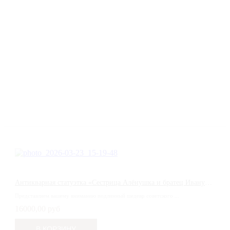
Антикварная статуэтка «Сестрица Алёнушка и братец Иванушка» (Гжель)
Представляем вашему вниманию подлинный шедевр советского ...
16000,00 руб