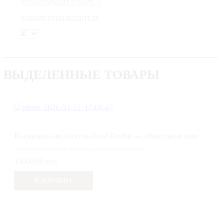
ДАТА СОЗДАНИЯ ТОВАРА -/+
ВЫБРАТЬ ПРОИЗВОДИТЕЛЯ
ВЫДЕЛЕННЫЕ ТОВАРЫ
Коллекционная статуэтка Royal Doulton — «Жемчужная девочка» (Pearly Girl)
Представляем вашему вниманию образец классического ...
19900,00 руб