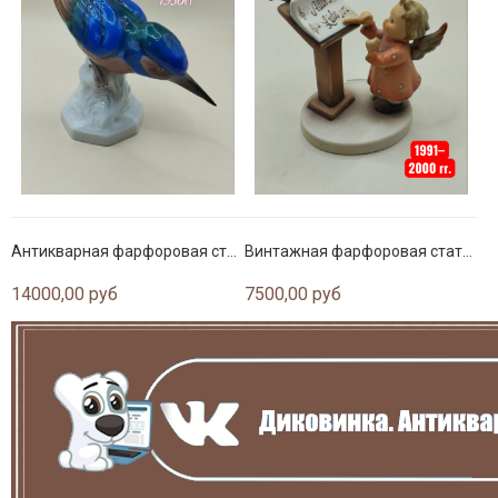
Антикварная фарфоровая статуэтка Heinz Schaubach Unterweissbach «Синяя птица», Германия, 1950-е
Винтажная фарфоровая статуэтка Goebel Hummel «Птичий дуэт» (Bird Duet), 1997 год
14000,00 руб
7500,00 руб