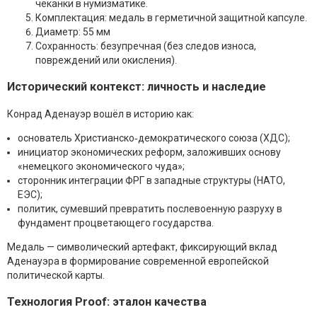
чеканки в нумизматике.
Комплектация: медаль в герметичной защитной капсуле.
Диаметр: 55 мм
Сохранность: безупречная (без следов износа,
повреждений или окисления).
Исторический контекст: личность и наследие
Конрад Аденауэр вошёл в историю как:
основатель Христианско‑демократического союза (ХДС);
инициатор экономических реформ, заложивших основу
«немецкого экономического чуда»;
сторонник интеграции ФРГ в западные структуры (НАТО,
ЕЭС);
политик, сумевший превратить послевоенную разруху в
фундамент процветающего государства.
Медаль — символический артефакт, фиксирующий вклад
Аденауэра в формирование современной европейской
политической карты.
Технология Proof: эталон качества